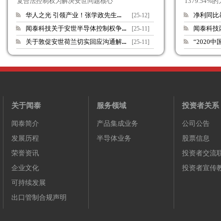
复合法控制权为解决安世问题核心
1379.54
华人之光 引领产业！张学政先生
...
净利同比
[25-12]
闻泰科技关于安世半导体控制权争
...
闻泰科技
[25-11]
关于敦促安世荷兰切实回应沟通解
...
“2020
[25-11]
关于闻泰
服务领域
投资者关系
闻泰简介
产品集成业务
公司公告
发展历程
半导体业务
股票信息
荣誉资讯
投资者交流
企业文化
投资者宣传
可持续发展
出口管制合规声明