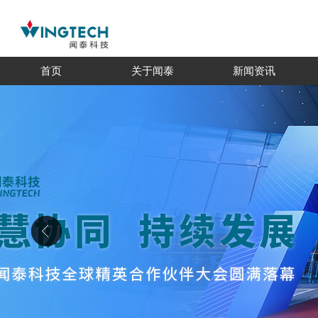
首页
关于闻泰
新闻资讯