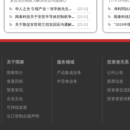
复合法控制权为解决安世问题核心
1379.54
华人之光 引领产业！张学政先生
...
净利同比
[25-12]
闻泰科技关于安世半导体控制权争
...
闻泰科技
[25-11]
关于敦促安世荷兰切实回应沟通解
...
“2020
[25-11]
关于闻泰
服务领域
投资者关系
闻泰简介
产品集成业务
公司公告
发展历程
半导体业务
股票信息
荣誉资讯
投资者交流
企业文化
投资者宣传
可持续发展
出口管制合规声明